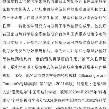
教授是我国消化病学领域具有重要国际影响的临床医学科学
家和学术带头人，他从事胃肠癌及其癌前疾病诊治和预防工
作三十余年，在胃肠癌发生预警、早诊和预防及综合治疗的
临床——转化医学研究方向取得了系列创新性成果。他先后
在国家自然科学基金委创新研究群体和国家重点研发专项等
项目支持下，开创性地发现了分析肠菌可判断结直肠癌术后
化疗及免疫治疗效果与预后、率先证明叶酸和小檗碱及他汀
等传统药物具有一定的预防胃肠癌的作用并被写入临床指
南，系统地阐明了肠微生态等在结直肠癌发生进展中的作用
机制。迄今，他的两项成果被美国经典教材《Sleisenger and
Fordtran’s胃肠病学》第11版（2021年版）所引用；连续6年
入选“爱思唯尔”中国高被引学者，获评2023年和2025年“科睿
维安”全球高被引学者及“2024终身科学影响力全球前2%科学
家”。基于以上重要学术贡献，他牵头制订7项中华医学会颁