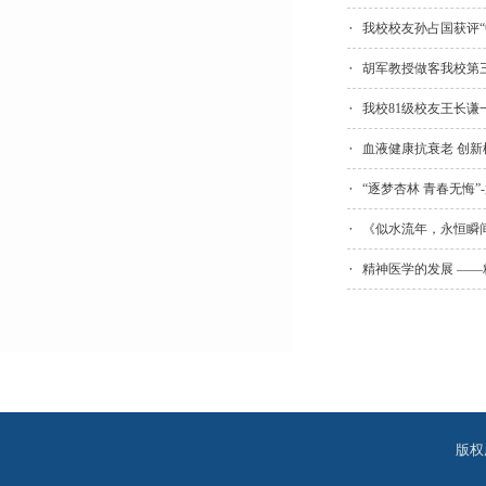
我校校友孙占国获评“
胡军教授做客我校第
我校81级校友王长谦
血液健康抗衰老 创新
“逐梦杏林 青春无悔”
《似水流年，永恒瞬间
精神医学的发展 —
版权